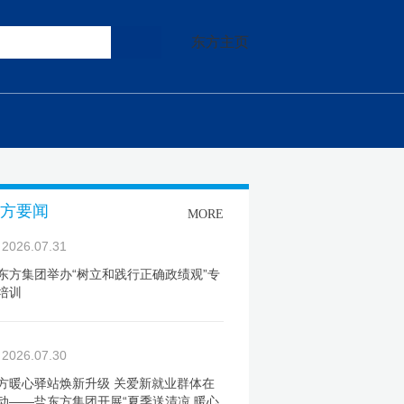
东方主页
方要闻
MORE
2026.07.31
东方集团举办“树立和践行正确政绩观”专
培训
2026.07.30
方暖心驿站焕新升级 关爱新就业群体在
动——盐东方集团开展“夏季送清凉 暖心