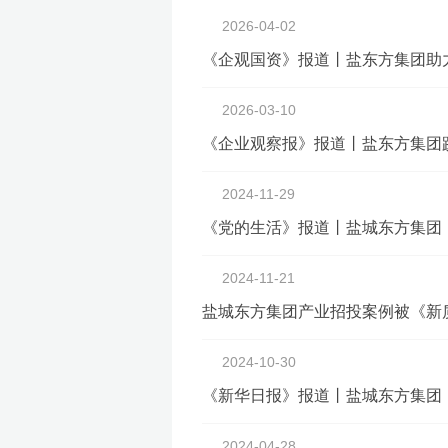
2026-04-02
《企观国资》报道丨盐东方集团助力
2026-03-10
《企业观察报》报道丨盐东方集团跻
2024-11-29
《党的生活》报道丨盐城东方集团
2024-11-21
盐城东方集团产业招投案例被《新
2024-10-30
《新华日报》报道丨盐城东方集团：
2024-04-28