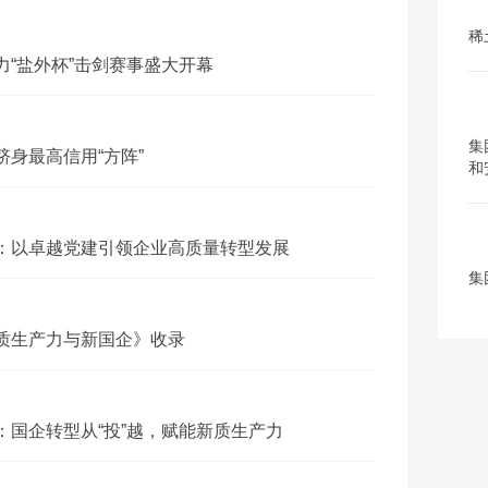
稀
“盐外杯”击剑赛事盛大开幕
集
身最高信用“方阵”
和
：以卓越党建引领企业高质量转型发展
集
质生产力与新国企》收录
国企转型从“投”越，赋能新质生产力