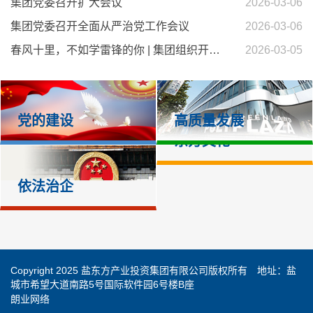
集团党委召开扩大会议
2026-03-06
集团党委召开全面从严治党工作会议
2026-03-06
春风十里，不如学雷锋的你 | 集团组织开展学雷锋主题志愿服务活动
2026-03-05
党的建设
高质量发展
东方文化
依法治企
Copyright 2025 盐东方产业投资集团有限公司版权所有 地址：盐
城市希望大道南路5号国际软件园6号楼B座
朗业网络