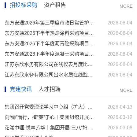
招投标采购
资产租售
MORE
东方安通2026年第三季度市政日常管护、维修维保的零星机械租赁项目中标结果公示
2026-08-04
东方安通2026下半年热熔涂料采购项目中标结果公示
2026-08-04
东方安通2026下半年度沥青砼采购项目中标结果公示
2026-08-04
东方安通2026下半年度混凝土采购项目招标公告（二）
2026-08-04
江苏东欣水务有限公司在线仪表月度比对及水质监测服务询比公告
2026-08-04
江苏东欣水务有限公司出水水质在线监测系统运维服务询比公告
2026-08-04
党建快讯
人才招聘
MORE
集团召开党委理论学习中心组（扩大）专题报告会
2026-04-13
向“绿”而行，植“廉”于心丨集团组织开展植树节主题活动
2026-03-12
花漾巾帼·悦享芳华｜集团开展“三八”妇女节主题活动
2026-03-08